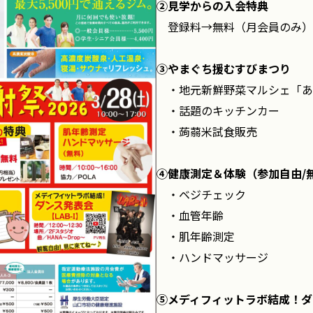
②見学からの入会特典
登録料→無料（月会員のみ）
③やまぐち援むすびまつり
・地元新鮮野菜マルシェ「あ
・話題のキッチンカー
・蒟蒻米試食販売
④健康測定＆体験（参加自由/
・ベジチェック
・血管年齢
・肌年齢測定
・ハンドマッサージ
⑤メディフィットラボ結成！ダン