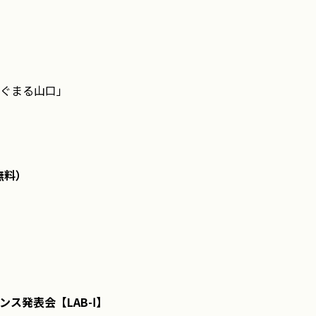
ぐまる山口」
無料）
ス発表会【LAB-Ⅰ】