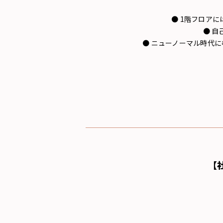
● 1階フロアに
● 
● ニューノーマル時代
【