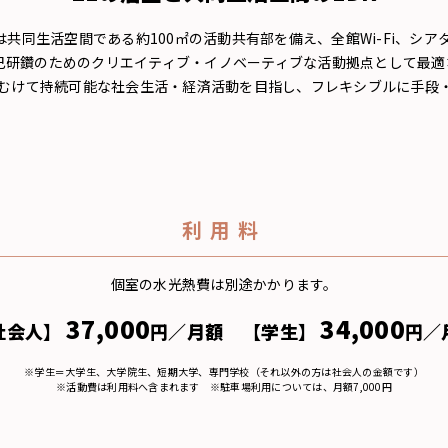
は共同生活空間である約100㎡の活動共有部を備え、全館Wi-Fi、シ
自己研鑽のためのクリエイティブ・イノベーティブな活動拠点として最適
にむけて持続可能な社会生活・経済活動を目指し、フレキシブルに手段
利用料
個室の水光熱費は別途かかります。
37,000
34,000
社会人】
円／月額
【学生】
円／
※学生＝大学生、大学院生、短期大学、専門学校（それ以外の方は社会人の金額です）
※活動費は利用料へ含まれます ※駐車場利用については、月額7,000円