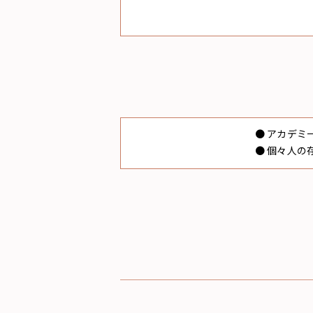
● アカデ
● 個々人の