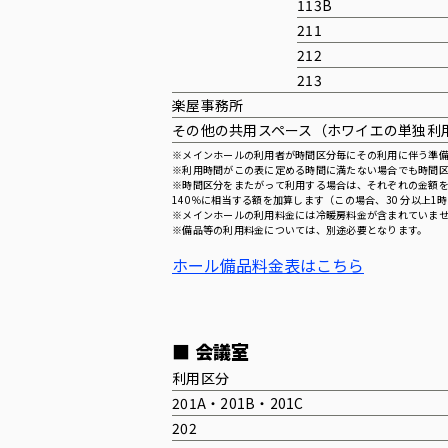
113B
211
212
213
楽屋事務所
その他の共用スペース（ホワイエの単独利
※メインホールの利用者が時間区分毎にその利用に伴う準備
※利用時間がこの表に定める時間に満たない場合でも時間
※時間区分をまたがって利用する場合は、それぞれの金額を
140％に相当する額を加算します（この場合、30 分以上1
※メインホールの利用料金には冷暖房料金が含まれていま
※備品等の利用料金については、別途必要となります。
ホール備品料金表はこちら
■ 会議室
利用区分
201A・201B・201C
202