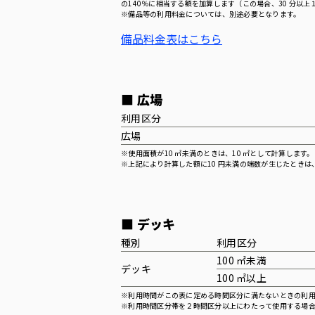
の140％に相当する額を加算します（この場合、30 分以
※備品等の利用料金については、別途必要となります。
備品料金表はこちら
■ 広場
利用区分
広場
※使用面積が10 ㎡未満のときは、10 ㎡として計算します。
※上記により計算した額に10 円未満の端数が生じたときは
■ デッキ
種別
利用区分
100 ㎡未満
デッキ
100 ㎡以上
※利用時間がこの表に定める時間区分に満たないときの利
※利用時間区分帯を２時間区分以上にわたって使用する場