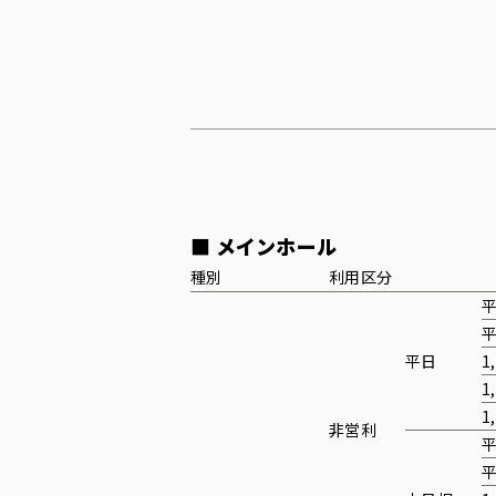
■ メインホール
種別
利用区分
平日
1
1
1
非営利