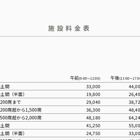
施設料金表
午前
午後
(9:00〜12:00)
(13:00〜17:0
平土間
33,000
44,0
平土間（半面）
19,800
26,4
,200席まで
29,040
38,7
,200席超から1,500席
36,300
48,4
,500席超から2,000席
48,180
64,2
平土間
41,250
55,0
平土間（半面）
24,750
33,0