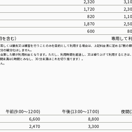
2,320
3,1
1,720
2,3
820
1,1
1,870
2,5
600
8
用を含む）
専用して利
若しくは撤去又は練習を行うことのみを目的として利用する場合は、上記料金表に定める7割の額
区分の細分化はしません。
合算した額が利用料金となります。ただし、利用時間を超過し、又は繰り上げて利用するときは、
時間未満は1時間とみなし、30 分未満はこれを切り捨てます）。
せん。
午前(9:00〜12:00)
午後(13:00〜17:00)
夜間(1
6,600
8,800
2,470
3,300