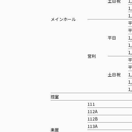
土日祝
1
1
1
メインホール
平日
1
1
1
営利
土日祝
1
1
1
控室
111
112A
112B
113A
楽屋