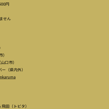
500円
りません
）
）
市）
（山口市）
バー（県内外）
renkaruma
局 飛田（トビタ）